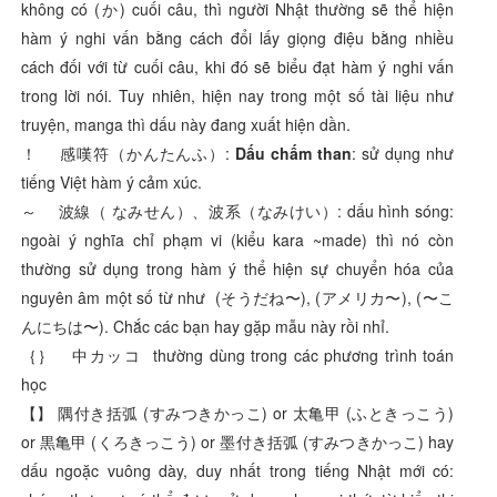
không có (か) cuối câu, thì người Nhật thường sẽ thể hiện
hàm ý nghi vấn bằng cách đổi lấy giọng điệu bằng nhiều
cách đối với từ cuối câu, khi đó sẽ biểu đạt hàm ý nghi vấn
trong lời nói. Tuy nhiên, hiện nay trong một số tài liệu như
truyện, manga thì dấu này đang xuất hiện dần.
！ 感嘆符（かんたんふ）:
Dấu chấm than
: sử dụng như
tiếng Việt hàm ý cảm xúc.
～ 波線（ なみせん）、波系（なみけい）: dấu hình sóng:
ngoài ý nghĩa chỉ phạm vi (kiểu kara ~made) thì nó còn
thường sử dụng trong hàm ý thể hiện sự chuyển hóa của
nguyên âm một số từ như (そうだね〜), (アメリカ〜), (〜こ
んにちは〜). Chắc các bạn hay gặp mẫu này rồi nhỉ.
｛｝ 中カッコ thường dùng trong các phương trình toán
học
【】 隅付き括弧 (すみつきかっこ) or 太亀甲 (ふときっこう)
or 黒亀甲 (くろきっこう) or 墨付き括弧 (すみつきかっこ) hay
dấu ngoặc vuông dày, duy nhất trong tiếng Nhật mới có: