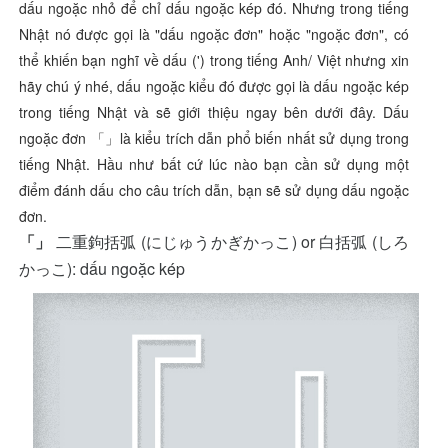
dấu ngoặc nhỏ để chỉ dấu ngoặc kép đó. Nhưng trong tiếng
Nhật nó được gọi là "dấu ngoặc đơn" hoặc "ngoặc đơn", có
thể khiến bạn nghĩ về dấu (') trong tiếng Anh/ Việt nhưng xin
hãy chú ý nhé, dấu ngoặc kiểu đó được gọi là dấu ngoặc kép
trong tiếng Nhật và sẽ giới thiệu ngay bên dưới đây. Dấu
ngoặc đơn
「」là kiểu trích dẫn phổ biến nhất sử dụng trong
tiếng Nhật. Hầu như bất cứ lúc nào bạn cần sử dụng một
điểm đánh dấu cho câu trích dẫn, bạn sẽ sử dụng dấu ngoặc
đơn.
二重鉤括弧
(
にじゅうかぎかっこ
) or
白括弧
(
しろ
「」
かっこ
): dấu ngoặc kép