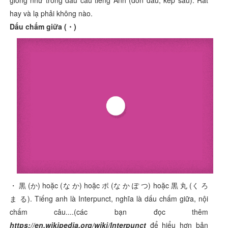
giống như trong dấu câu tiếng Anh (đơn đầu, kép sau). Rất
hay và lạ phải không nào.
Dấu chấm giữa (・)
・ 黒 (か) hoặc (な か) hoặc ポ (な か ぽ つ) hoặc 黒 丸 (く ろ
ま る). Tiếng anh là Interpunct, nghĩa là dấu chấm giữa, nội
chấm câu....(các bạn đọc thêm
https://en.wikipedia.org/wiki/Interpunct
để hiểu hơn bản