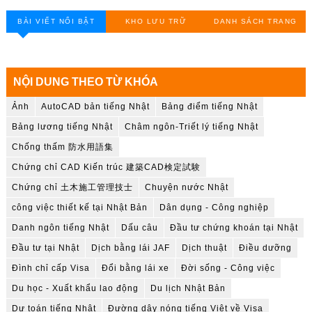
BÀI VIẾT NỔI BẬT
KHO LƯU TRỮ
DANH SÁCH TRANG
NỘI DUNG THEO TỪ KHÓA
Ảnh
AutoCAD bản tiếng Nhật
Bảng điểm tiếng Nhật
Bảng lương tiếng Nhật
Châm ngôn-Triết lý tiếng Nhật
Chống thấm 防水用語集
Chứng chỉ CAD Kiến trúc 建築CAD検定試験
Chứng chỉ 土木施工管理技士
Chuyện nước Nhật
công việc thiết kế tại Nhật Bản
Dân dụng - Công nghiệp
Danh ngôn tiếng Nhật
Dấu câu
Đầu tư chứng khoán tại Nhật
Đầu tư tại Nhật
Dịch bằng lái JAF
Dịch thuật
Điều dưỡng
Đình chỉ cấp Visa
Đổi bằng lái xe
Đời sống - Công việc
Du học - Xuất khẩu lao động
Du lịch Nhật Bản
Dự toán tiếng Nhật
Đường dây nóng tiếng Việt về Visa