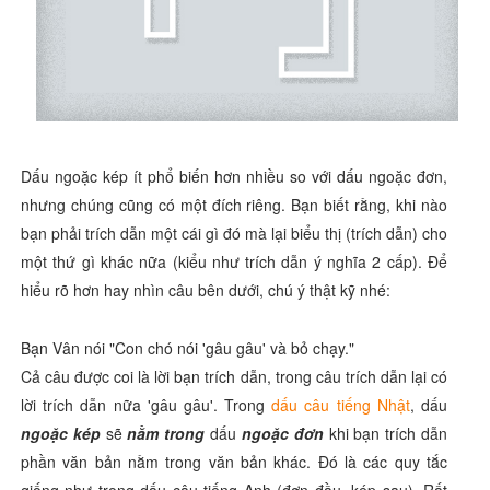
Dấu ngoặc kép ít phổ biến hơn nhiều so với dấu ngoặc đơn,
nhưng chúng cũng có một đích riêng. Bạn biết rằng, khi nào
bạn phải trích dẫn một cái gì đó mà lại biểu thị (trích dẫn) cho
một thứ gì khác nữa (kiểu như trích dẫn ý nghĩa 2 cấp). Để
hiểu rõ hơn hay nhìn câu bên dưới, chú ý thật kỹ nhé:
Bạn Vân nói "Con chó nói 'gâu gâu' và bỏ chạy."
Cả câu được coi là lời bạn trích dẫn, trong câu trích dẫn lại có
lời trích dẫn nữa 'gâu gâu'. Trong
dấu câu tiếng Nhật
, dấu
ngoặc kép
sẽ
nằm trong
dấu
ngoặc đơn
khi bạn trích dẫn
phần văn bản nằm trong văn bản khác. Đó là các quy tắc