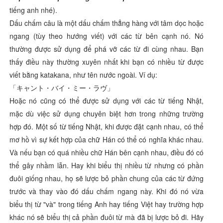
tiếng anh nhé).
Dấu chấm câu là một dấu chấm thẳng hàng với tâm dọc hoặc
ngang (tùy theo hướng viết) với các từ bên cạnh nó. Nó
thường được sử dụng để phá vỡ các từ đi cùng nhau. Bạn
thấy điều này thường xuyên nhất khi bạn có nhiều từ được
viết bằng katakana, như tên nước ngoài. Ví dụ:
「キャント・バイ・ミー・ラヴ」
Hoặc nó cũng có thể được sử dụng với các từ tiếng Nhật,
mặc dù việc sử dụng chuyên biệt hơn trong những trường
hợp đó. Một số từ tiếng Nhật, khi được đặt cạnh nhau, có thể
mơ hồ vì sự kết hợp của chữ Hán có thể có nghĩa khác nhau.
Và nếu bạn có quá nhiều chữ Hán bên cạnh nhau, điều đó có
thể gây nhầm lẫn. Hay khi biểu thị nhiều từ nhưng có phần
đuôi giống nhau, họ sẽ lược bỏ phần chung của các từ đứng
trước và thay vào đó dấu chấm ngang này. Khi đó nó vừa
biểu thị từ "và" trong tiếng Anh hay tiếng Việt hay trường hợp
khác nó sẽ biểu thị cả phần đuôi từ mà đã bị lược bỏ đi. Hãy