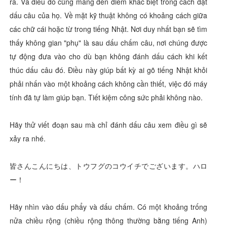
ra. Và điều đó cũng mang đến điểm khác biệt trong cách đặt
dấu câu của họ. Về mặt kỹ thuật không có khoảng cách giữa
các chữ cái hoặc từ trong tiếng Nhật. Nơi duy nhất bạn sẽ tìm
thấy không gian "phụ" là sau dấu chấm câu, nơi chúng được
tự động đưa vào cho dù bạn không đánh dấu cách khi kết
thúc dấu câu đó. Điều này giúp bất kỳ ai gõ tiếng Nhật khỏi
phải nhấn vào một khoảng cách không cần thiết, việc đó máy
tính đã tự làm giúp bạn. Tiết kiệm công sức phải không nào.
Hãy thử viết đoạn sau mà chỉ đánh dấu câu xem điều gì sẽ
xảy ra nhé.
皆さんこんにちは、トウフグのコウイチでございます。ハロ
ー！
Hãy nhìn vào dấu phẩy và dấu chấm. Có một khoảng trống
nửa chiều rộng (chiều rộng thông thường bằng tiếng Anh)