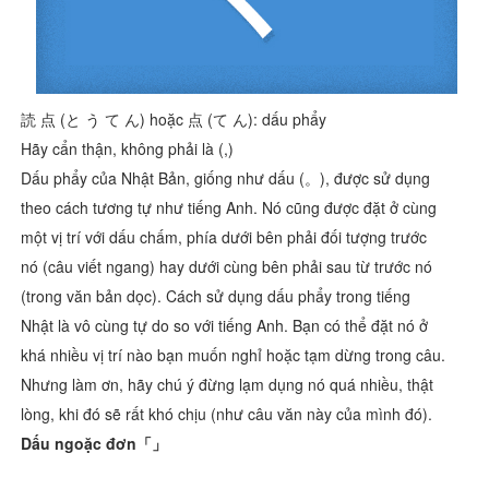
読 点 (と う て ん) hoặc 点 (て ん): dấu phẩy
Hãy cẩn thận, không phải là (,)
Dấu phẩy của Nhật Bản, giống như dấu (。), được sử dụng
theo cách tương tự như tiếng Anh. Nó cũng được đặt ở cùng
một vị trí với dấu chấm, phía dưới bên phải đối tượng trước
nó (câu viết ngang) hay dưới cùng bên phải sau từ trước nó
(trong văn bản dọc). Cách sử dụng dấu phẩy trong tiếng
Nhật là vô cùng tự do so với tiếng Anh. Bạn có thể đặt nó ở
khá nhiều vị trí nào bạn muốn nghỉ hoặc tạm dừng trong câu.
Nhưng làm ơn, hãy chú ý đừng lạm dụng nó quá nhiều, thật
lòng, khi đó sẽ rất khó chịu (như câu văn này của mình đó).
D
ấu ngoặc đơn「」