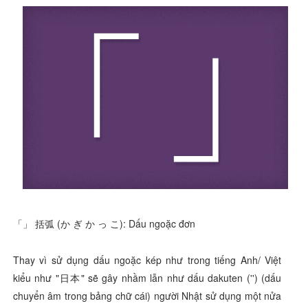
「」 括弧 (か ぎ か っ こ):
Dấu ngoặc đơn
Thay vì sử dụng dấu ngoặc kép như trong tiếng Anh/ Việt
kiểu như "日本" sẽ gây nhầm lẫn như dấu dakuten ('') (dấu
chuyển âm trong bảng chữ cái) người Nhật sử dụng một nửa