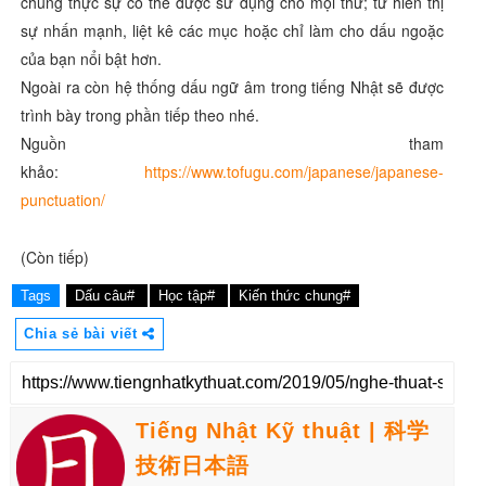
chúng thực sự có thể được sử dụng cho mọi thứ; từ hiển thị
sự nhấn mạnh, liệt kê các mục hoặc chỉ làm cho dấu ngoặc
của bạn nổi bật hơn.
Ngoài ra còn hệ thống dấu ngữ âm trong tiếng Nhật sẽ được
trình bày trong phần tiếp theo nhé.
Nguồn tham
khảo:
https://www.tofugu.com/japanese/japanese-
punctuation/
(Còn tiếp)
Tags
Dấu câu#
Học tập#
Kiến thức chung#
Chia sẻ bài viết
Tiếng Nhật Kỹ thuật | 科学
技術日本語