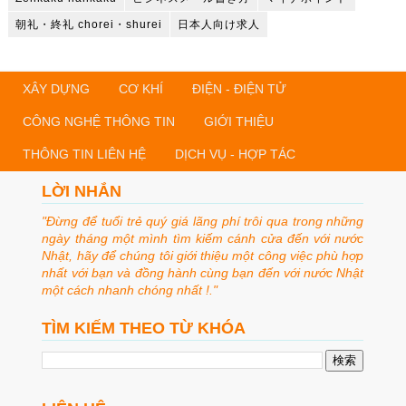
朝礼・終礼 chorei・shurei
日本人向け求人
XÂY DỰNG
CƠ KHÍ
ĐIỆN - ĐIỆN TỬ
CÔNG NGHỆ THÔNG TIN
GIỚI THIỆU
THÔNG TIN LIÊN HỆ
DỊCH VỤ - HỢP TÁC
LỜI NHẮN
"Đừng để tuổi trẻ quý giá lãng phí trôi qua trong những
ngày tháng một mình tìm kiếm cánh cửa đến với nước
Nhật, hãy để chúng tôi giới thiệu một công việc phù hợp
nhất với bạn và đồng hành cùng bạn đến với nước Nhật
một cách nhanh chóng nhất !."
TÌM KIẾM THEO TỪ KHÓA