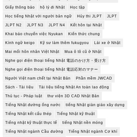
Giấy thông báo
hộ lý đi Nhật
Học tập
Học tiếng Nhật với người bản ngữ
Hủy thi JLPT
JLPT
JLPT N2
JLPT N3
JLPT N4
Kết hôn tại Nhật
Khai báo chuyển việc Nyukan
Kiến thức chung
Kính ngữ keigo
Kỹ sư làm thêm fukugyou
Lái xe ở Nhật
Mai mối hôn nhân Việt Nhật
Mua ô tô cũ ở Nhật
Nghe gọi điện thoại tiếng Nhật 電話のかけ方・受け方
Nghe gọi điện thoại tiếng Nhật 電話応対のマナー
Người Việt nam chết tại Nhật Bản
Phần mềm JWCAD
Sách - Tài liệu
Tài liệu tiếng Nhật An toàn lao động
Thủ tục - Pháp luật
thư viện 3D CAD Nhật Bản
Tiếng Nhật đường ống nước
tiếng Nhật giàn giáo xây dựng
Tiếng Nhật kết cấu thép
Tiếng Nhật kỹ thuật
Tiếng nhật kỹ thuật thực tế
tiếng Nhật nền móng
Tiếng Nhật ngành Cầu đường
Tiếng Nhật ngành Cơ khí