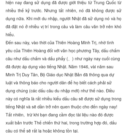
hiện nay đang sử dụng đã được giới thiệu từ Trung Quốc từ
nhiều thế kỷ trước. Nhưng tất nhiên, nó đã không được sử
dụng nữa. Khi mới du nhập, người Nhật đã sử dụng nó và họ
đã đặt nó ở nhiều vị trí trong câu và làm câu văn trở nên khó
hiểu.
Đến sau này, vào thời của Thiên Hoàng Minh Trị, nhờ tình
yêu của Thiên Hoàng đối với văn học phương Tây, dấu chấm
câu như dấu chấm và dấu phẩy (、) như ngày nay cuối cùng
đã được áp dụng vào tiếng Nhật. Năm 1946, vài năm sau
Minh Trị Duy Tân, Bộ Giáo dục Nhật Bản đã thông qua dự
luật và thông báo cho người dân để họ biết cách phải sử
dụng chúng (các dấu câu du nhập mới) như thế nào. Điều
này có nghĩa là rất nhiều kiểu dấu câu sẽ được sử dụng trong
tiếng Nhật và sẽ dần trở nên quen thuộc cho đến ngày nay!
Tất nhiên, trừ khi bạn đang cầm đọc tài liệu nào đó được
xuất bản trước Thế chiến thứ hai, trong trường hợp đó, dấu
câu có thể sẽ rất lạ hoặc không tồn tại.