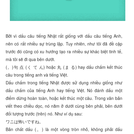
Bởi vì dấu câu tiếng Nhật rất giống với dấu câu tiếng Anh,
nên có rất nhiều sự trùng lặp. Tuy nhiên, như tôi đã đề cập
trước đó cũng có xu hướng tạo ra nhiều sự khác biệt tinh tế,
mà tôi sẽ đi qua bên dưới.
(。)句 点 (く て ん) hoặc 丸 (ま る) hay dấu chấm kết thúc
câu trong tiếng anh và tiếng Việt.
Dấu chấm trong tiếng Nhật được sử dụng nhiều giống như
dấu chấm của tiếng Anh hay tiếng Việt. Nó đánh dấu một
điểm dừng hoàn toàn, hoặc kết thúc một câu. Trong văn bản
viết theo chiều dọc, nó nằm ở dưới cùng bên phải, bên dưới
đối tượng trước (trên) nó. Như ví dụ sau:
ワニは怖いですね。
Bản chất dấu (。) là một vòng tròn nhỏ, không phải dấu