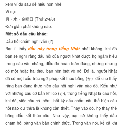
xem ví dụ sau để hiểu hơn nhé:
Ví dụ:
月・水・金曜日 (Thứ 2/4/6)
Đơn giản phải không nào.
Một số dấu câu khác:
Dấu hỏi chấm nghi vấn (?)
Bạn ít thấy
dấu này trong tiếng Nhật
phải không, khi đó
bạn sẽ nghĩ rằng dấu hỏi của người Nhật được họ ngầm hiểu
trong câu văn chăng, điều đó hoàn toàn đúng, nhưng nhưng
có một hoặc hai điều bạn nên biết về nó. Đó là, người Nhật
đã có một cấu trúc ngữ pháp kết thúc bằng (か) để cho thấy
rằng bạn đang thực hiện câu hỏi nghi vấn nào đó. Kiểu như
với những câu cơ bản khi có (か), trong tiếng Nhật là câu hỏi,
khi đó, việc câu có thêm bất kỳ dấu chấm câu thể hiện câu
hỏi nào dư thừa là không cần thiết. Thay vào đó, họ thay thế
bằng dấu kết thúc câu. Như vậy, bạn sẽ không thấy dấu
chấm hỏi bằng văn bản chính thức. Trong văn nói, kể cả khi