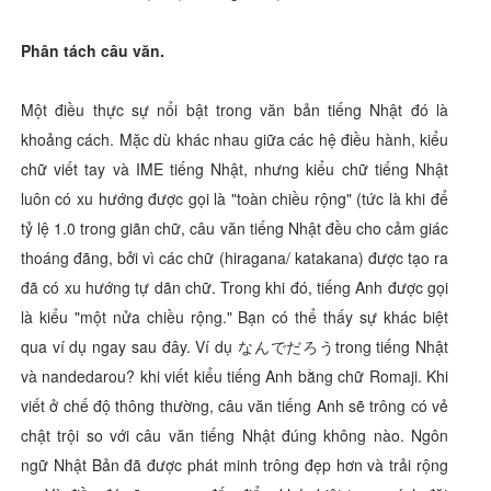
Phân tách câu văn.
Một điều thực sự nổi bật trong văn bản tiếng Nhật đó là
khoảng cách. Mặc dù khác nhau giữa các hệ điều hành, kiểu
chữ viết tay và IME tiếng Nhật, nhưng kiểu chữ tiếng Nhật
luôn có xu hướng được gọi là "toàn chiều rộng" (tức là khi để
tỷ lệ 1.0 trong giãn chữ, câu văn tiếng Nhật đều cho cảm giác
thoáng đãng, bởi vì các chữ (hiragana/ katakana) được tạo ra
đã có xu hướng tự dãn chữ. Trong khi đó, tiếng Anh được gọi
là kiểu "một nửa chiều rộng." Bạn có thể thấy sự khác biệt
qua ví dụ ngay sau đây. Ví dụ なんでだろうtrong tiếng Nhật
và nandedarou? khi viết kiểu tiếng Anh bằng chữ Romaji. Khi
viết ở chế độ thông thường, câu văn tiếng Anh sẽ trông có vẻ
chật trội so với câu văn tiếng Nhật đúng không nào. Ngôn
ngữ Nhật Bản đã được phát minh trông đẹp hơn và trải rộng