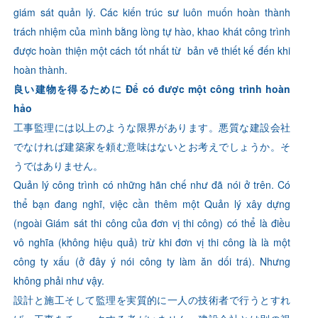
giám sát quản lý. Các kiến trúc sư luôn muốn hoàn thành
trách nhiệm của mình bằng lòng tự hào, khao khát công trình
được hoàn thiện một cách tốt nhất từ bản vẽ thiết kế đến khi
hoàn thành.
良い建物を得るために Để có được một công trình hoàn
hảo
工事監理には以上のような限界があります。悪質な建設会社
でなければ建築家を頼む意味はないとお考えでしょうか。そ
うではありません。
Quản lý công trình có những hãn chế như đã nói ở trên. Có
thể bạn đang nghĩ, việc cần thêm một Quản lý xây dựng
(ngoài Giám sát thi công của đơn vị thi công) có thể là điều
vô nghĩa (không hiệu quả) trừ khi đơn vị thi công là là một
công ty xấu (ở đây ý nói công ty làm ăn dối trá). Nhưng
không phải như vậy.
設計と施工そして監理を実質的に一人の技術者で行うとすれ