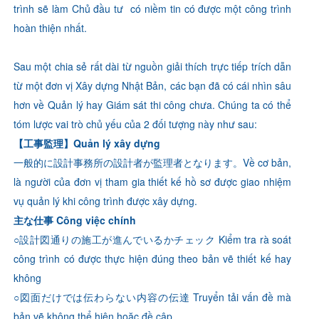
trình sẽ làm Chủ đầu tư có niềm tin có được một công trình
hoàn thiện nhất.
Sau một chia sẻ rất dài từ nguồn giải thích trực tiếp trích dẫn
từ một đơn vị Xây dựng Nhật Bản, các bạn đã có cái nhìn sâu
hơn về Quản lý hay Giám sát thi công chưa.
Chúng ta có thể
tóm lược vai trò chủ yếu của 2 đối tượng này như sau:
【工事監理】Quản lý xây dựng
一般的に設計事務所の設計者が監理者となります。Về cơ bản,
là người của đơn vị tham gia thiết kế hồ sơ được giao nhiệm
vụ quản lý khi công trình được xây dựng.
主な仕事 Công việc chính
○設計図通りの施工が進んでいるかチェック Kiểm tra rà soát
công trình có được thực hiện đúng theo bản vẽ thiết kế hay
không
○図面だけでは伝わらない内容の伝達 Truyển tải vấn đề mà
bản vẽ không thể hiện hoặc đề cập