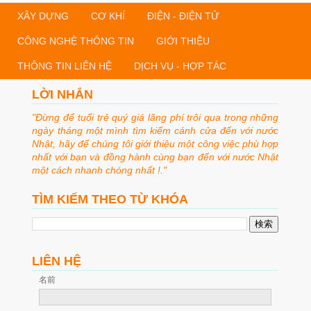
XÂY DỰNG
CƠ KHÍ
ĐIỆN - ĐIỆN TỬ
CÔNG NGHỆ THÔNG TIN
GIỚI THIỆU
THÔNG TIN LIÊN HỆ
DỊCH VỤ - HỢP TÁC
LỜI NHẮN
"Đừng để tuổi trẻ quý giá lãng phí trôi qua trong những
ngày tháng một mình tìm kiếm cánh cửa đến với nước
Nhật, hãy để chúng tôi giới thiệu một công việc phù hợp
nhất với bạn và đồng hành cùng bạn đến với nước Nhật
một cách nhanh chóng nhất !."
TÌM KIẾM THEO TỪ KHÓA
LIÊN HỆ
名前