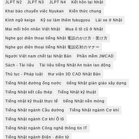
JLPT N2
JLPT N3
JLPT N4
Kết hôn tại Nhật
Khai báo chuyển việc Nyukan
Kiến thức chung
Kính ngữ keigo
Kỹ sư làm thêm fukugyou
Lái xe ở Nhật
Mai mối hôn nhân Việt Nhật
Mua ô tô cũ ở Nhật
Nghe gọi điện thoại tiếng Nhật 電話のかけ方・受け方
Nghe gọi điện thoại tiếng Nhật 電話応対のマナー
Người Việt nam chết tại Nhật Bản
Phần mềm JWCAD
Sách - Tài liệu
Tài liệu tiếng Nhật An toàn lao động
Thủ tục - Pháp luật
thư viện 3D CAD Nhật Bản
Tiếng Nhật đường ống nước
tiếng Nhật giàn giáo xây dựng
Tiếng Nhật kết cấu thép
Tiếng Nhật kỹ thuật
Tiếng nhật kỹ thuật thực tế
tiếng Nhật nền móng
Tiếng Nhật ngành Cầu đường
Tiếng Nhật ngành Cơ khí
Tiếng Nhật ngành Cơ khí Ô tô
Tiếng Nhật ngành Công nghệ thông tin IT
Tiếng Nhật ngành Điện - điên tử