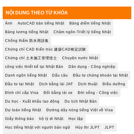
NỘI DUNG THEO TỪ KHÓA
Ảnh
AutoCAD bản tiếng Nhật
Bảng điểm tiếng Nhật
Bảng lương tiếng Nhật
Châm ngôn-Triết lý tiếng Nhật
Chống thấm 防水用語集
Chứng chỉ CAD Kiến trúc 建築CAD検定試験
Chứng chỉ 土木施工管理技士
Chuyện nước Nhật
công việc thiết kế tại Nhật Bản
Dân dụng - Công nghiệp
Danh ngôn tiếng Nhật
Dấu câu
Đầu tư chứng khoán tại Nhật
Đầu tư tại Nhật
Dịch bằng lái JAF
Dịch thuật
Điều dưỡng
Đình chỉ cấp Visa
Đổi bằng lái xe
Đời sống - Công việc
Du học - Xuất khẩu lao động
Du lịch Nhật Bản
Dự toán tiếng Nhật
Đường dây nóng tiếng Việt về Visa
Giấy thông báo
hộ lý đi Nhật
Học tập
Học tiếng Nhật với người bản ngữ
Hủy thi JLPT
JLPT