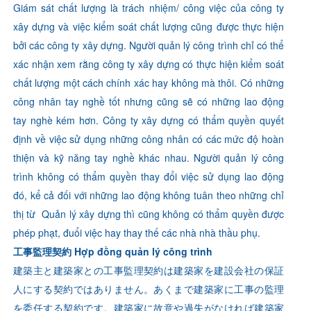
Giám sát chất lượng là trách nhiệm/ công việc của công ty
xây dựng và việc kiểm soát chất lượng cũng được thực hiện
bởi các công ty xây dựng. Người quản lý công trình chỉ có thể
xác nhận xem rằng công ty xây dựng có thực hiện kiểm soát
chất lượng một cách chính xác hay không mà thôi. Có những
công nhân tay nghề tốt nhưng cũng sẽ có những lao động
tay nghè kém hơn. Công ty xây dựng có thẩm quyền quyết
định về việc sử dụng những công nhân có các mức độ hoàn
thiện và kỹ năng tay nghề khác nhau. Người quản lý công
trình không có thẩm quyền thay đổi việc sử dụng lao động
đó, kể cả đối với những lao động không tuân theo những chỉ
thị từ Quản lý xây dựng thì cũng không có thẩm quyền được
phép phạt, đuổi việc hay thay thế các nhà nhà thầu phụ.
工事監理契約 Hợp đồng quản lý công trình
建築主と建築家との工事監理契約は建築家を建設会社の保証
人にする契約ではありません。あくまで建築家に工事の監理
を委任する契約です。建築家に故意や過失がなければ建築家