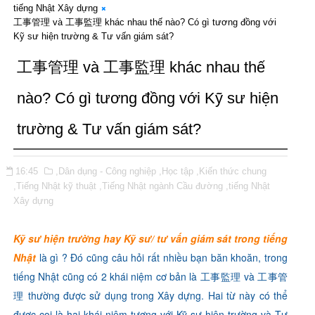
tiếng Nhật Xây dựng
工事管理 và 工事監理 khác nhau thế nào? Có gì tương đồng với
Kỹ sư hiện trường & Tư vấn giám sát?
工事管理 và 工事監理 khác nhau thế
nào? Có gì tương đồng với Kỹ sư hiện
trường & Tư vấn giám sát?
16:45
,Dân dụng - Công nghiệp
,Học tập
,Kiến thức chung
,Tiếng Nhật kỹ thuật
,Tiếng Nhật ngành Cầu đường
,tiếng Nhật
Xây dựng
Kỹ sư hiện trường hay Kỹ sư/ tư vấn giám sát trong tiếng
Nhật
là gì ? Đó cũng câu hỏi rất nhiều bạn băn khoăn, trong
tiếng Nhật cũng có 2 khái niệm cơ bản là 工事監理 và 工事管
理 thường được sử dụng trong Xây dựng. Hai từ này có thể
được coi là hai khái niệm tương với Kỹ sư hiện trường và Tư