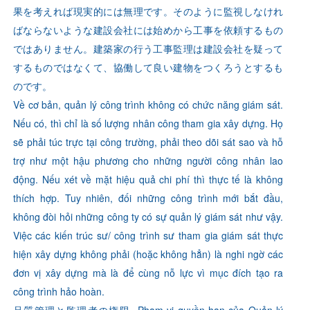
果を考えれば現実的には無理です。そのように監視しなけれ
ばならないような建設会社には始めから工事を依頼するもの
ではありません。建築家の行う工事監理は建設会社を疑って
するものではなくて、協働して良い建物をつくろうとするも
のです。
Về cơ bản, quản lý công trình không có chức năng giám sát.
Nếu có, thì chỉ là số lượng nhân công tham gia xây dựng. Họ
sẽ phải túc trực tại công trường, phải theo dõi sát sao và hỗ
trợ như một hậu phương cho những người công nhân lao
động. Nếu xét về mặt hiệu quả chi phí thì thực tế là không
thích hợp. Tuy nhiên, đối những công trình mới bắt đầu,
không đòi hỏi những công ty có sự quản lý giám sát như vậy.
Việc các kiến trúc sư/ công trình sư tham gia giám sát thực
hiện xây dựng không phải (hoặc không hẳn) là nghi ngờ các
đơn vị xây dựng mà là để cùng nỗ lực vì mục đích tạo ra
công trình hảo hoàn.