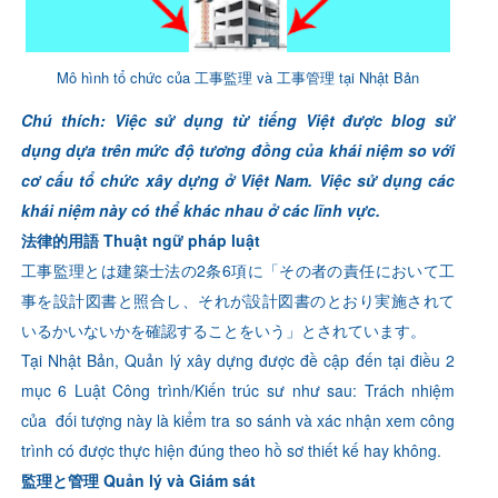
Mô hình tổ chức của 工事監理 và 工事管理 tại Nhật Bản
Chú thích: Việc sử dụng từ tiếng Việt được blog sử
dụng dựa trên mức độ tương đồng của khái niệm so với
cơ cấu tổ chức xây dựng ở Việt Nam. Việc sử dụng các
khái niệm này có thể khác nhau ở các lĩnh vực.
法律的用語 Thuật ngữ pháp luật
工事監理とは建築士法の2条6項に「その者の責任において工
事を設計図書と照合し、それが設計図書のとおり実施されて
いるかいないかを確認することをいう」とされています。
Tại Nhật Bản, Quản lý xây dựng được đề cập đến tại điều 2
mục 6 Luật Công trình/Kiến trúc sư như sau: Trách nhiệm
của đối tượng này là kiểm tra so sánh và xác nhận xem công
trình có được thực hiện đúng theo hồ sơ thiết kế hay không.
監理と管理 Quản lý và Giám sát