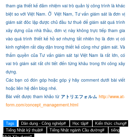
tham gia thiết kế đảm nhiệm vai trò quản lý công trình là khác
biệt so với Việt Nam. Ở Việt Nam, Tư vấn giám sát là đơn vị
giám sát đôc lập được chủ đầu tư thuê để giám sát quá trình
xây dựng của nhà thầu, đơn vị này không trực tiếp tham gia
vào quá trình thiết kế hồ sơ nhưng tất nhiên họ là đơn vị có
kinh nghiệm rất dày dặn trong thiết kế cũng như giám sát. Và
thẩm quyền của Tư vấn giám sát tại Việt Nam là rất lớn, có
vai trò giám sát rất chi tiết đến từng khâu trong thi công xây
dựng.
Các bạn có đón góp hoặc góp ý hãy comment dưới bài viết
hoặc liên hệ đến blog nhé.
Bài viết được tham khảo từ
アトリエフォルム
http://www.at-
form.com/concept_management.html
Tags
Dân dụng - Công nghiệp#
Học tập#
Kiến thức chung#
Tiếng Nhật kỹ thuật#
Tiếng Nhật ngành Cầu đường#
tiếng
Nhật Xây dựng#