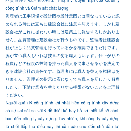
品質管理と監理者の権限 Phạm vi quyền hạn của Quản lý
công trình và Giám sát chất lượng
監理者は工事現場が設計図や設計意図とは異なっていると認
められる時には直ちに建設会社に注意を与えます。しかし建
設会社がこれに従わない時には建築主に報告するしかありま
せん。品質管理は建設会社が行うものです。監理者は建設会
社が正しく品質管理を行っているかを確認できるだけです。
腕が立つ職人もいれば技量の劣る職人もいます。仕上がりの
程度はどの程度の技能を持った職人を従事させるかを決定で
きる建設会社の責任です。監理者には職人を替える権限はあ
りません。監理者の指示に応じなくても職人を罰したり解雇
したり、下請け業者を替えたりする権限がないことをご理解
ください。
Người quản lý công trình khi phát hiện công trình xây dựng
có sự sai sót so với ý đồ thiết kế hay hồ sơ thiết kế sẽ cảnh
báo đến công ty xây dựng. Tuy nhiên, khi công ty xây dựng
từ chối tiếp thu điều này thì cần báo cáo đến chủ đầu tư.