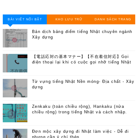
BÀI VIẾT NỔI BẬT
KHO LƯU TRỮ
DANH SÁCH TRANG
Bản dịch bảng điểm tiếng Nhật chuyên ngành
Xây dựng
【電話応対の基本マナー】【不在着信対応】Gọi
điện thoại lại khi có cuộc gọi nhỡ tiếng Nhật
Từ vựng tiếng Nhật Nền móng- Địa chất - Xây
dựng
Zenkaku (toàn chiều rộng), Hankaku (nửa
chiều rộng) trong tiếng Nhật và cách nhập.
Đơn mộc xây dựng đi Nhật làm việc - Dễ đi
nhưng cần ý chí thép