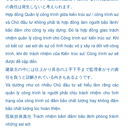
の責任は発生しないと考えられます。
Hợp đồng Quản lý công trình giữa kiến trúc sư / công trình sư
và Chủ đầu tư không phải là hợp đồng làm người bảo lãnh/
bảo đảm cho công ty xây dựng. Đó là hợp đồng giao trách
nhiệm quản lý công trình cho Công trình sư/ kiến trúc sư. Khi
có bất cứ sai sót do sự cố tình hoặc vô ý xảy ra đối với công
trình, khi đó trách nhiệm của Kiến trúc sư/ Công trình sư sẽ
được đề cập đến.
建築主の中には仕上がり具合の上手下手まで監理者がその責
任を負うと誤解されている向きもあるようです。
Và dường như có nhiều Chủ đầu tư sẽ hiểu lầm rằng các
quản lý công trình là người phải chịu trách nhiệm cho tình
trạng của công trình có đảm bảo chất lượng hay không đảm
bảo chất lượng lúc hoàn thiện.
瑕疵担保責任 Trách nhiệm bảm đảm/ bảo lãnh phòng tránh
những sai sót