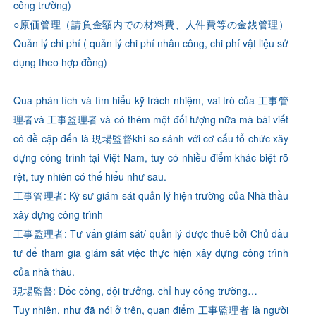
công trường)
○原価管理（請負金額内での材料費、人件費等の金銭管理）
Quản lý chi phí ( quản lý chi phí nhân công, chi phí vật liệu sử
dụng theo hợp đồng)
Qua phân tích và tìm hiểu kỹ trách nhiệm, vai trò của 工事管
理者và 工事監理者 và có thêm một đối tượng nữa mà bài viết
có đề cập đến là 現場監督khi so sánh với cơ cấu tổ chức xây
dựng công trình tại Việt Nam, tuy có nhiều điểm khác biệt rõ
rệt, tuy nhiên có thể hiểu như sau.
工事管理者: Kỹ sư giám sát quản lý hiện trường của Nhà thầu
xây dựng công trình
工事監理者: Tư vấn giám sát/ quản lý được thuê bởi Chủ đầu
tư để tham gia giám sát việc thực hiện xây dựng công trình
của nhà thầu.
現場監督: Đốc công, đội trưởng, chỉ huy công trường…
Tuy nhiên, như đã nói ở trên, quan điểm 工事監理者 là người