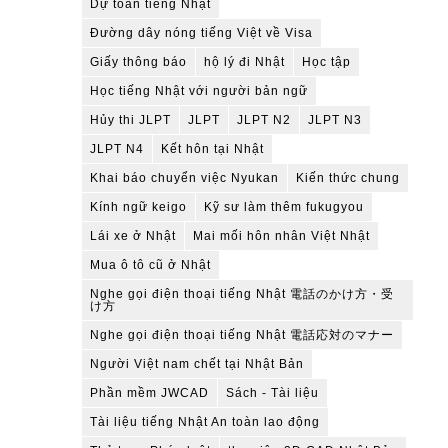
Dự toán tiếng Nhật
Đường dây nóng tiếng Việt về Visa
Giấy thông báo
hộ lý đi Nhật
Học tập
Học tiếng Nhật với người bản ngữ
Hủy thi JLPT
JLPT
JLPT N2
JLPT N3
JLPT N4
Kết hôn tại Nhật
Khai báo chuyển việc Nyukan
Kiến thức chung
Kính ngữ keigo
Kỹ sư làm thêm fukugyou
Lái xe ở Nhật
Mai mối hôn nhân Việt Nhật
Mua ô tô cũ ở Nhật
Nghe gọi điện thoại tiếng Nhật 電話のかけ方・受
け方
Nghe gọi điện thoại tiếng Nhật 電話応対のマナー
Người Việt nam chết tại Nhật Bản
Phần mềm JWCAD
Sách - Tài liệu
Tài liệu tiếng Nhật An toàn lao động