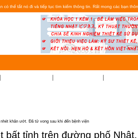
 có thể tắt nó đi và tiếp tục tìm kiếm thông tin. Rất mong các bạn thô
THỦ TỤC-PHÁP LUẬT
ĐỜI SỐNG CÔNG VIỆC
TRẢI NGHIỆM 
ó nhét khăn ướt. Đã tử vong sau khi đến bệnh viện
ệt bất tỉnh trên đường phố Nhật,