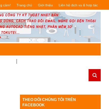
ng cảm!
Trang chủ
Giới thiệu
Liên hệ dịch vụ & hợp tác
NHẬT BẢN
HÀNG BÃI - ĐỒ CŨ NHẬT TUYỂN CHỌN
THEO DÕI CHÚNG TÔI TRÊN
FACEBOOK