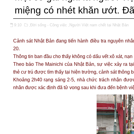
miệng có nhét khăn ướt. Đã
9:10
,Đời sống - Công việc
,Người Việt nam chết tại Nhật Bản
Cảnh sát Nhật Bản đang tiến hành điều tra nguyên nhân 
20.
Thông tin ban đầu cho thấy không có dấu vết xô xát, nạ
Theo báo The Mainichi của Nhật Bản, sự việc xảy ra t
thẻ cư trú được tìm thấy tại hiện trường, cảnh sát thông
Khoảng 2h40 rạng sáng 2-5, nhà chức trách nhận được
nhân được xác định đã tử vong sau khi đưa đến bệnh vi