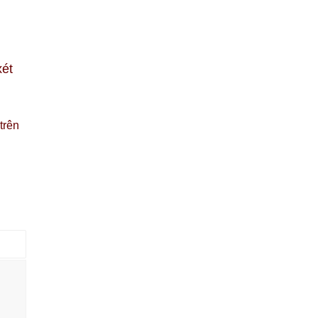
xét
trên