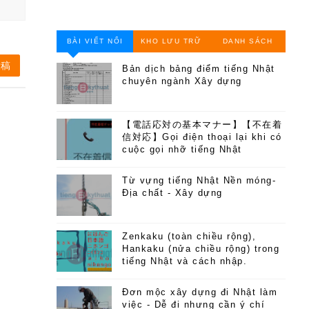
BÀI VIẾT NỔI
KHO LƯU TRỮ
DANH SÁCH
BẬT
TRANG
投稿
Bản dịch bảng điểm tiếng Nhật
chuyên ngành Xây dựng
【電話応対の基本マナー】【不在着
信対応】Gọi điện thoại lại khi có
cuộc gọi nhỡ tiếng Nhật
Từ vựng tiếng Nhật Nền móng-
Địa chất - Xây dựng
Zenkaku (toàn chiều rộng),
Hankaku (nửa chiều rộng) trong
tiếng Nhật và cách nhập.
Đơn mộc xây dựng đi Nhật làm
việc - Dễ đi nhưng cần ý chí