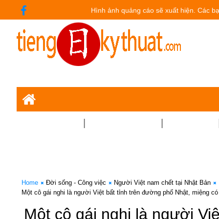
Hình ảnh quảng cáo sẽ xuất hiện. Các bạn
CHUYÊN NGÀNH
TIẾNG NHẬT - JLPT
TUYỂN DỤNG
Home
Đời sống - Công việc
Người Việt nam chết tại Nhật Bản
Một cô gái nghi là người Việt bất tỉnh trên đường phố Nhật, miệng c
Một cô gái nghi là người Vi