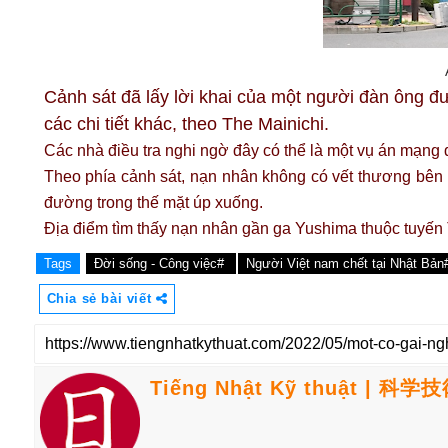
Cảnh sát đã lấy lời khai của một người đàn ông đ
các chi tiết khác, theo The Mainichi.
Các nhà điều tra nghi ngờ đây có thể là một vụ án mạng 
Theo phía cảnh sát, nạn nhân không có vết thương bên 
đường trong thế mặt úp xuống.
Địa điểm tìm thấy nạn nhân gần ga Yushima thuộc tuyến
Tags
Đời sống - Công việc#
Người Việt nam chết tại Nhật Bản
Chia sẻ bài viết
Tiếng Nhật Kỹ thuật | 科