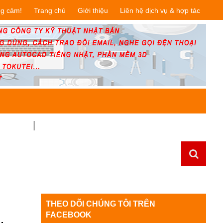
ng cảm!
Trang chủ
Giới thiệu
Liên hệ dịch vụ & hợp tác
NHẬT BẢN
HÀNG BÃI - ĐỒ CŨ NHẬT TUYỂN CHỌN
THEO DÕI CHÚNG TÔI TRÊN
,
FACEBOOK