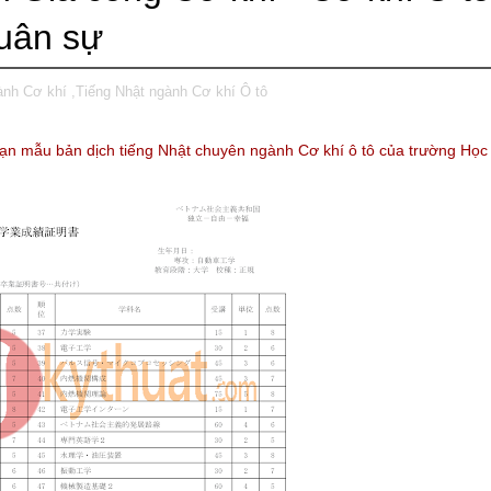
Quân sự
ành Cơ khí
,Tiếng Nhật ngành Cơ khí Ô tô
bạn mẫu bản dịch tiếng Nhật chuyên ngành Cơ khí ô tô của trường Học