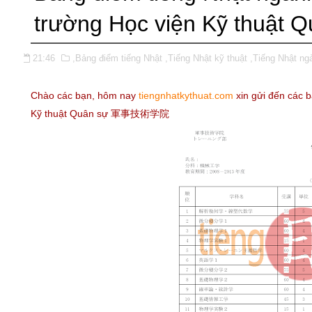
trường Học viện Kỹ thuật 
21:46
,Bảng điểm tiếng Nhật
,Tiếng Nhật kỹ thuật
,Tiếng Nhật ng
Chào các bạn, hôm nay
tiengnhatkythuat.com
xin gửi đến các 
Kỹ thuật Quân sự 軍事技術学院