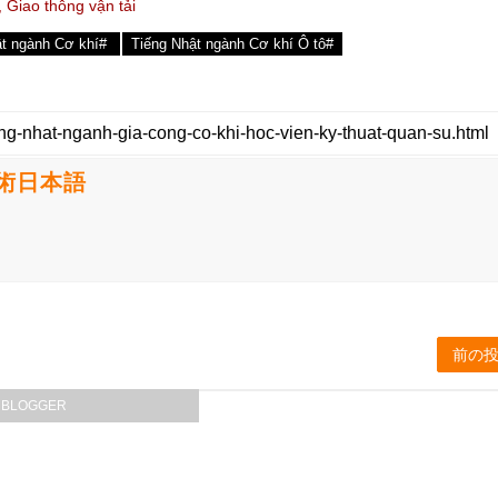
 Giao thông vận tải
ật ngành Cơ khí#
Tiếng Nhật ngành Cơ khí Ô tô#
学技術日本語
前の
BLOGGER