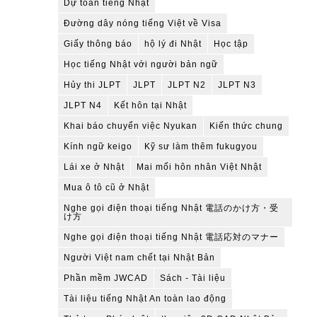
Dự toán tiếng Nhật
Đường dây nóng tiếng Việt về Visa
Giấy thông báo
hộ lý đi Nhật
Học tập
Học tiếng Nhật với người bản ngữ
Hủy thi JLPT
JLPT
JLPT N2
JLPT N3
JLPT N4
Kết hôn tại Nhật
Khai báo chuyển việc Nyukan
Kiến thức chung
Kính ngữ keigo
Kỹ sư làm thêm fukugyou
Lái xe ở Nhật
Mai mối hôn nhân Việt Nhật
Mua ô tô cũ ở Nhật
Nghe gọi điện thoại tiếng Nhật 電話のかけ方・受
け方
Nghe gọi điện thoại tiếng Nhật 電話応対のマナー
Người Việt nam chết tại Nhật Bản
Phần mềm JWCAD
Sách - Tài liệu
Tài liệu tiếng Nhật An toàn lao động