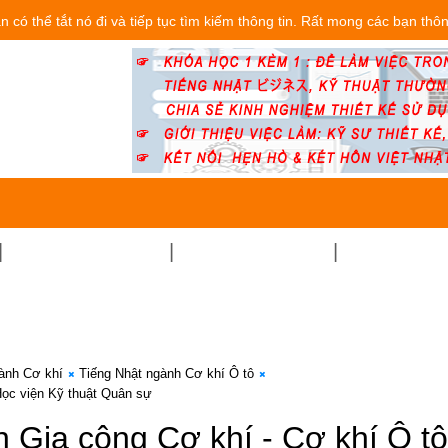
 có thể tắt nó đi và tiếp tục tìm kiếm thông tin. Rất mong các bạn thô
THỦ TỤC-PHÁP LUẬT
ĐỜI SỐNG CÔNG VIỆC
TRẢI NGHIỆM 
ành Cơ khí
Tiếng Nhật ngành Cơ khí Ô tô
Học viện Kỹ thuật Quân sự
 Gia công Cơ khí - Cơ khí Ô tô