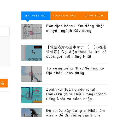
BÀI VIẾT NỔI
KHO LƯU TRỮ
DANH SÁCH
BẬT
TRANG
Bản dịch bảng điểm tiếng Nhật
chuyên ngành Xây dựng
【電話応対の基本マナー】【不在着
信対応】Gọi điện thoại lại khi có
cuộc gọi nhỡ tiếng Nhật
Từ vựng tiếng Nhật Nền móng-
Địa chất - Xây dựng
投稿
Zenkaku (toàn chiều rộng),
Hankaku (nửa chiều rộng) trong
tiếng Nhật và cách nhập.
Đơn mộc xây dựng đi Nhật làm
việc - Dễ đi nhưng cần ý chí